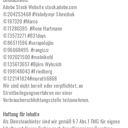
Adobe Stock Website stock.adobe.com
©204253468 #Volodymyr Shevchuk
©187320 #Marco
©71280395 #Rene Hartmann
©73573271 #831days
©86511596 #sorapolujjin
©96668495 #rangizzz
©102021500 #melnikofd
©135613657 #Björn Wylezich
©198148043 #Friedberg
©122141824#muratti6868
Wir sind nicht bereit oder verpflichtet, an
Streitbeilegungsverfahren vor einer
Verbraucherschlichtungsstelle teilzunehmen.
Haftung für Inhalte
Als Diensteanbieter sind wir gemäß § 7 Abs.1 TMG für eigene