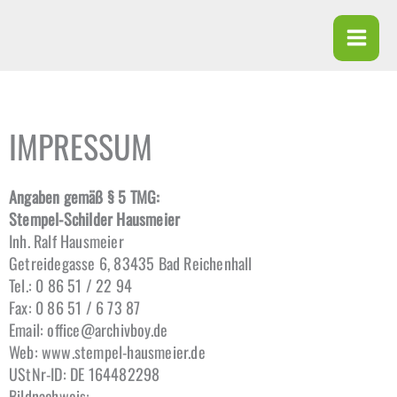
Skip
to
content
IMPRESSUM
Angaben gemäß § 5 TMG:
Stempel-Schilder Hausmeier
Inh. Ralf Hausmeier
Getreidegasse 6, 83435 Bad Reichenhall
Tel.: 0 86 51 / 22 94
Fax: 0 86 51 / 6 73 87
Email: office@archivboy.de
Web: www.stempel-hausmeier.de
UStNr-ID: DE 164482298
Bildnachweis: